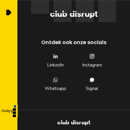
Ontdek ook onze socials
Sluit
LinkedIn
Instagram
Ontvang vacatures
direct in je mailbox
Whatsapp
Signal
Menu